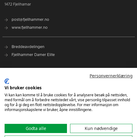
1472 Fjellhamar
post@fjellhammer.no
www.fjellhammer.no
Breddeavdelingen
Fjellhammer Damer Elite
Norges Håndballforbund
Personvernerklæring
Norsk Topphåndball
NHF Region Øst
Vi bruker cookies
Vi kan kan komme til å bruke cookies for å analysere besøk på nettsiden,
med formål om å forbedre nettstedet vårt, vise personlig tilpasset innhold
Kontakt oss
og for å gi deg en flott nettstedopplevelse. For mer informasjon om
informasjonskapslene vi bruker, åpne innstillingene.
Godta alle
Kun nødvendige